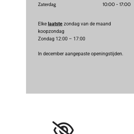
Zaterdag
10:00 - 17:00
Elke
laatste
zondag van de maand
koopzondag
Zondag 12:00 – 17:00
In december aangepaste openingstijden.