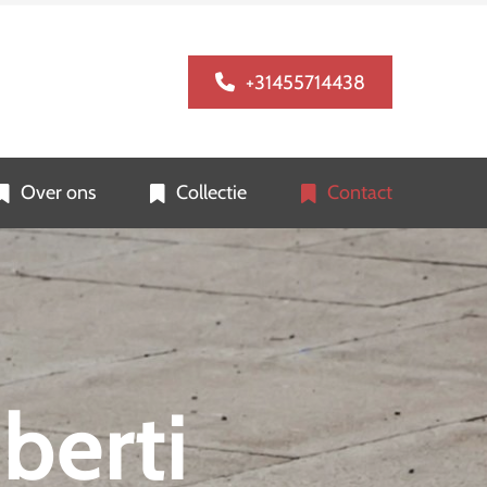
+31455714438
Over ons
Collectie
Contact
berti