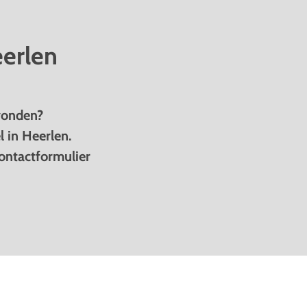
eerlen
evonden?
 in Heerlen.
ontactformulier