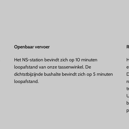
Openbaar vervoer
R
n
Het NS-station bevindt zich op 10 minuten
H
loopafstand van onze tassenwinkel. De
e
dichtstbijzijnde bushalte bevindt zich op 5 minuten
D
loopafstand.
r
t
U
b
p